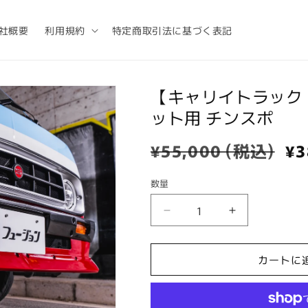
社概要
利用規約
特定商取引法に基づく表記
【キャリイトラック 
ット用 チンスポ
通
¥55,000 (税込)
セ
¥3
常
ー
価
ル
数量
数
格
価
量
【キ
【キ
格
ャ
ャ
リ
リ
カートに
イ
イ
ト
ト
ラ
ラ