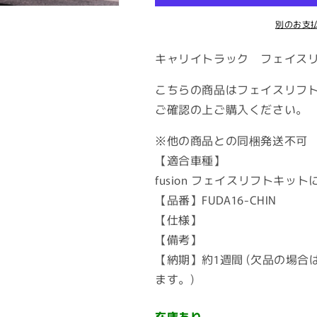
ッ
ッ
別のお支
ク
ク
DA16
DA16
キャリイトラック フェイス
系】
系】
フ
フ
こちらの商品はフェイスリフ
ェ
ェ
ご確認の上ご購入ください。
イ
イ
ス
ス
※他の商品との同梱発送不可
リ
リ
【適合車種】
フ
フ
ト
ト
fusion フェイスリフトキッ
キ
キ
【品番】FUDA16-CHIN
ッ
ッ
【仕様】
ト
ト
【備考】
用
用
【納期】約1週間 (欠品の場
チ
チ
ます。)
ン
ン
ス
ス
ポ
ポ
在庫あり