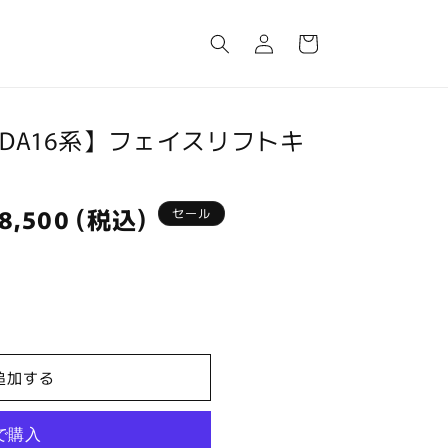
ロ
カ
グ
ー
イ
ト
ン
DA16系】フェイスリフトキ
8,500 (税込)
セール
追加する