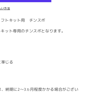
払い方法
リフトキット用 チンスポ
トキット専用のチンスポとなります。
トに準じる
合は、納期に2～3ヵ月程度かかる場合がござい