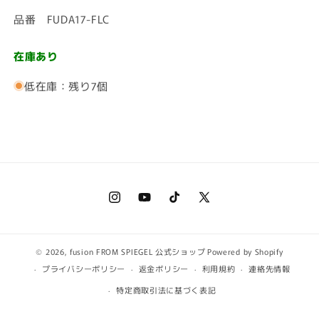
ー
ー
品番 FUDA17-FLC
fusion
fusion
の
の
在庫あり
数
数
量
量
低在庫：残り7個
を
を
減
増
ら
や
す
す
Instagram
YouTube
TikTok
X
(Twitter)
© 2026,
fusion FROM SPIEGEL 公式ショップ
Powered by Shopify
プライバシーポリシー
返金ポリシー
利用規約
連絡先情報
特定商取引法に基づく表記