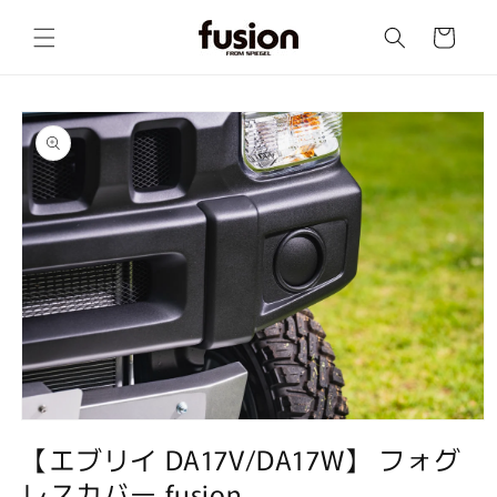
コンテ
カ
ンツに
ー
進む
ト
商品情
報にス
キップ
モ
ー
【エブリイ DA17V/DA17W】 フォグ
ダ
レスカバー fusion
ル