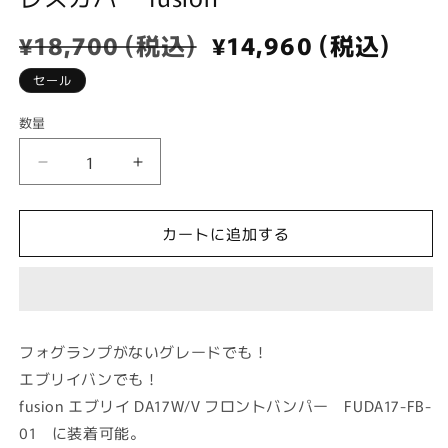
で
メ
通
¥18,700 (税込)
セ
¥14,960 (税込)
デ
常
ー
ィ
セール
ア
価
ル
(1)
格
価
を
数量
数
格
開
量
く
【エ
【エ
ブ
ブ
リ
リ
カートに追加する
イ
イ
DA17V/DA17W】
DA17V/DA17W】
フ
フ
ォ
ォ
グ
グ
フォグランプがないグレードでも！
レ
レ
エブリイバンでも！
ス
ス
fusion エブリイ DA17W/V フロントバンパー FUDA17-FB-
カ
カ
01 に装着可能。
バ
バ