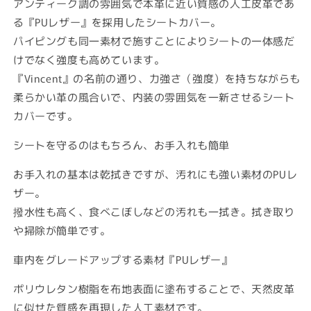
ン
ン
アンティーク調の雰囲気で本革に近い質感の人工皮革であ
セ
セ
る『PUレザー』を採用したシートカバー。
ン
ン
パイピングも同一素材で施すことによりシートの一体感だ
ト
ト
けでなく強度も高めています。
オ
オ
『Vincent』の名前の通り、力強さ（強度）を持ちながらも
ー
ー
柔らかい革の風合いで、内装の雰囲気を一新させるシート
ル
ル
カバーです。
ド
ド
ス
ス
シートを守るのはもちろん、お手入れも簡単
タ
タ
イ
イ
お手入れの基本は乾拭きですが、汚れにも強い素材のPUレ
ル
ル
ザー。
カ
カ
撥水性も高く、食べこぼしなどの汚れも一拭き。拭き取り
バ
バ
や掃除が簡単です。
ー)
ー)
ワ
ワ
車内をグレードアップする素材『PUレザー』
イ
イ
ン
ン
ポリウレタン樹脂を布地表面に塗布することで、天然皮革
レ
レ
に似せた質感を再現した人工素材です。