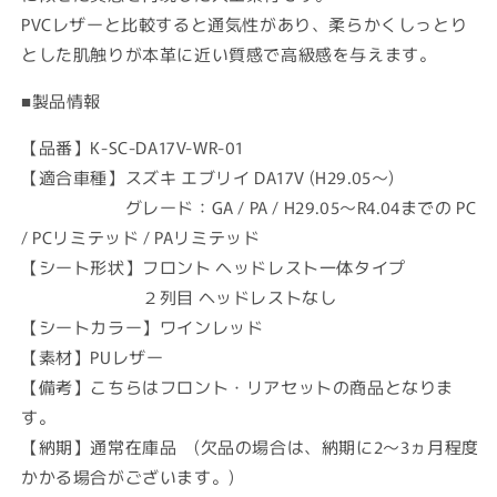
ッ
ッ
PVCレザーと比較すると通気性があり、柔らかくしっとり
ド
ド
とした肌触りが本革に近い質感で高級感を与えます。
※
※
グ
グ
■製品情報
レ
レ
ー
ー
【品番】K-SC-DA17V-WR-01
ド
ド
【適合車種】スズキ エブリイ DA17V (H29.05～)
要
要
グレード：GA / PA / H29.05～R4.04までの PC
確
確
/ PCリミテッド / PAリミテッド
認
認
【シート形状】フロント ヘッドレスト一体タイプ
(H29.05
(H29.05
２列目 ヘッドレストなし
～)
～)
【シートカラー】ワインレッド
の
の
数
数
【素材】PUレザー
量
量
【備考】こちらはフロント・リアセットの商品となりま
を
を
す。
減
増
【納期】通常在庫品 (欠品の場合は、納期に2～3ヵ月程度
ら
や
かかる場合がございます。)
す
す