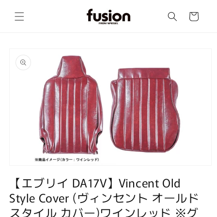
コンテ
カ
ンツに
ー
進む
ト
商品情
報にス
キップ
モ
ー
【エブリイ DA17V】Vincent Old
ダ
Style Cover (ヴィンセント オールド
ル
で
スタイル カバー)ワインレッド ※グ
メ