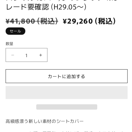
デ
レード要確認 (H29.05～)
ィ
ア
通
¥41,800 (税込)
セ
¥29,260 (税込)
(1)
を
常
ー
開
セール
価
ル
く
格
価
数量
数
格
量
【エ
【エ
ブ
ブ
リ
リ
カートに追加する
イ
イ
DA17V】
DA17V】
Vincent
Vincent
Old
Old
Style
Style
Cover
Cover
(ヴ
(ヴ
高級感漂う新しい素材のシートカバー
ィ
ィ