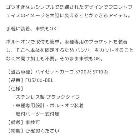
バ
バ
ゴツすぎないシンプルで洗練されたデザインでフロントフ
ー
ー
ェイスのイメージを大胆に変えることができるアイテム。
ブ
ブ
ラ
ラ
手軽に装着、車検もOK！
ッ
ッ
ク
ク
ボルトオンで取付も簡単。車種専用のブラケットを装着
の
の
し、そこへ本体を固定するため バンパーをカットすること
数
数
なく穴開け加工も不要。そのまま車検もOK。
量
量
を
を
【適合車種】ハイゼットカーゴ S700系 S710系
減
増
【品番】FUS700-BBL
ら
や
【仕様】
す
す
・ステンレス製 ブラックタイプ
・車種専用設計・ボルトオン装着
・取付パーツ一式付属
【備考】車検可
【納期】ご確認ください