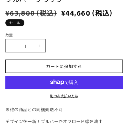
で
メ
通
¥63,800 (税込)
セ
¥44,660 (税込)
デ
常
ー
ィ
セール
ア
価
ル
(1)
格
価
を
数量
数
格
開
量
く
【ハ
【ハ
イ
イ
ゼ
ゼ
カートに追加する
ッ
ッ
ト
ト
カ
カ
ー
ー
別のお支払い方法
ゴ
ゴ
S700/S710
S700/S710
※他の商品との同梱発送不可
系】
系】
ブ
ブ
デザインを一新！ブルバーでオフロード感を演出
ル
ル