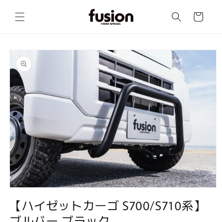
コンテ
カ
ンツに
ー
進む
ト
商品情
報にス
キップ
モ
ー
【ハイゼットカーゴ S700/S710系】
ダ
ブルバー ブラック
ル